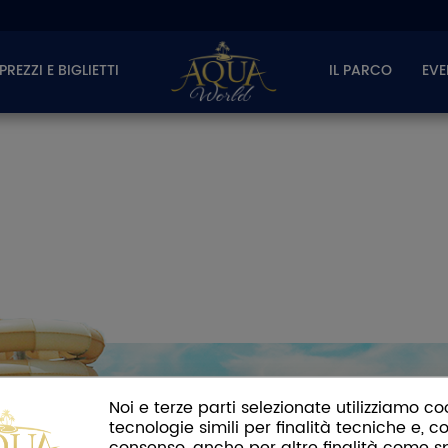
PREZZI E BIGLIETTI
IL PARCO
EVE
Noi e terze parti selezionate utilizziamo co
tecnologie simili per finalità tecniche e, co
consenso, anche per altre finalità come s