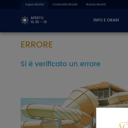
Aqua World
Cinecittà World
Roma World
APERTO
INFO E ORARI
10.30 - 19
ERRORE
Si è verificato un errore