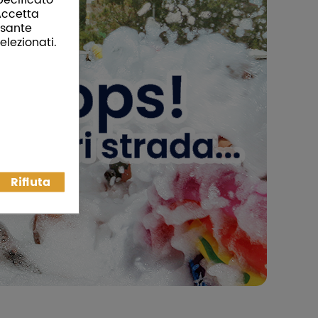
“Accetta
ulsante
elezionati.
Rifiuta