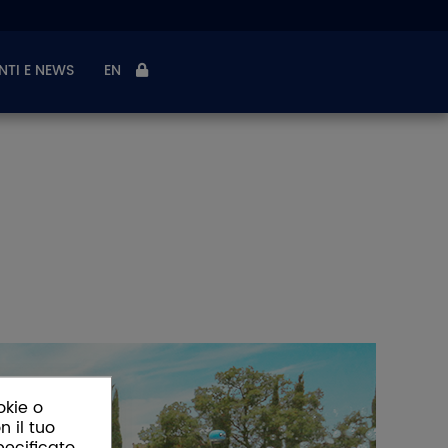
NTI E NEWS
EN
okie o
n il tuo
pecificato