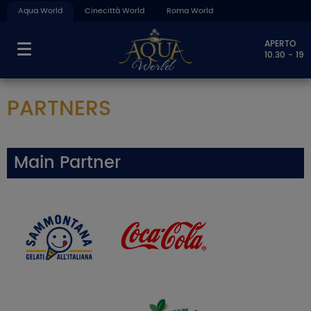
Aqua World
Cinecittà World
Roma World
APERTO
10.30 - 19
PARTNERS
Main Partner