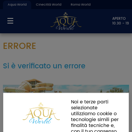
Aqua World
Cinecittà World
Roma World
APERTO
10.30 - 19
ERRORE
Si è verificato un errore
Noi e terze parti
selezionate
utilizziamo cookie o
tecnologie simili per
finalità tecniche e,
con il tuo consenso,