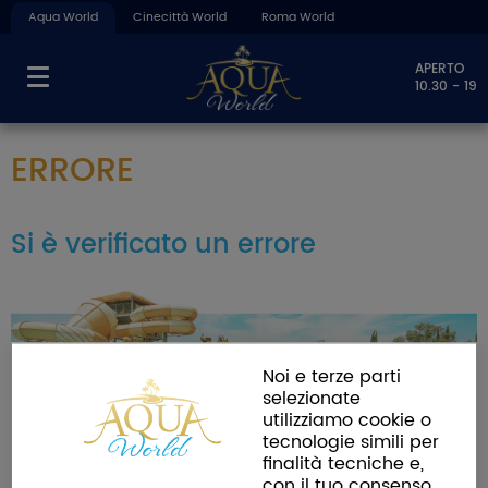
Aqua World
Cinecittà World
Roma World
APERTO
10.30 - 19
ERRORE
Si è verificato un errore
Noi e terze parti
selezionate
utilizziamo cookie o
tecnologie simili per
finalità tecniche e,
con il tuo consenso,