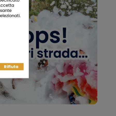
pecificato
“Accetta
ulsante
elezionati.
Rifiuta