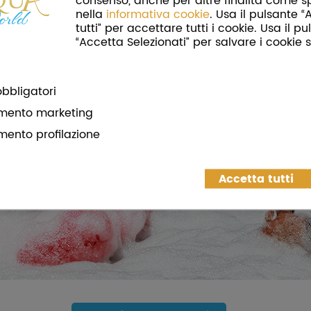
consenso, anche per altre finalità come s
nella
informativa cookie
. Usa il pulsante 
tutti” per accettare tutti i cookie. Usa il p
“Accetta Selezionati” per salvare i cookie s
bbligatori
mento marketing
mento profilazione
Accetta tutti