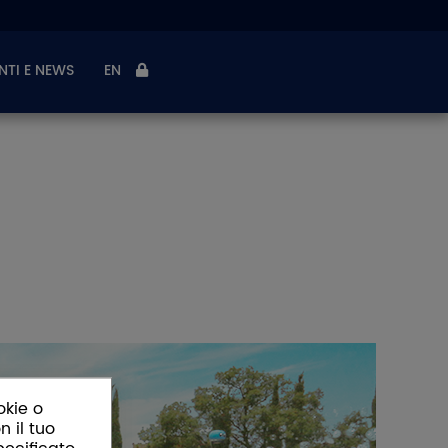
NTI E NEWS
EN
okie o
n il tuo