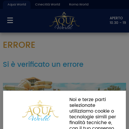
Aqua World
Cinecittà World
Roma World
APERTO
10.30 - 19
ERRORE
Si è verificato un errore
Noi e terze parti
selezionate
utilizziamo cookie o
tecnologie simili per
finalità tecniche e,
con il tuo consenso,