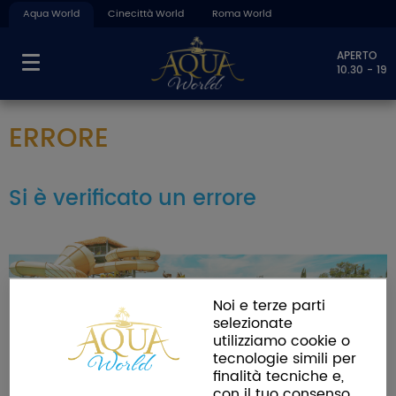
Aqua World
Cinecittà World
Roma World
APERTO
10.30 - 19
ERRORE
Si è verificato un errore
Noi e terze parti
selezionate
utilizziamo cookie o
tecnologie simili per
finalità tecniche e,
con il tuo consenso,